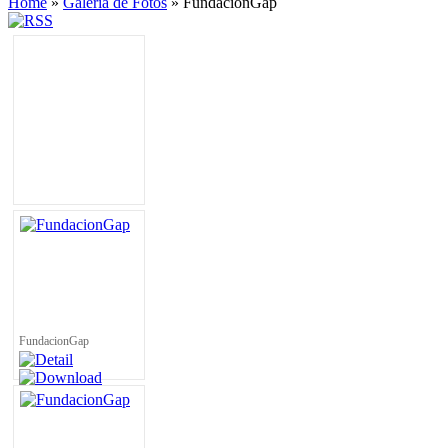
Home
»
Galería de Fotos
»
FundacionGap
FundacionGap