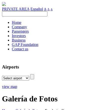
PRIVATE AREA
Español
A
A
A
Home
Company
Passengers
Investors
Business
GAP Foundation
Contact us
Airports
view map
Galería de Fotos