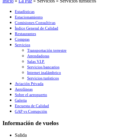
Inicio
»
La Paz
»
Servicios
»
Servicios turísticos
Estadísticas
Estacionamiento
Comisiones Consultivas
Índice General de Calidad
Restaurantes
Compras
Servicios
Transportación terrestre
Arrendadoras
Salas V.I.P.
Servicios bancarios
Internet inalámbrico
Servicios turísticos
Aviación Privada
Aerolíneas
Sobre el aeropuerto
Galeria
Encuesta de Calidad
GAP vs Corrupción
Información de vuelos
Salida