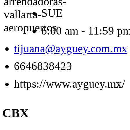
SUE
6:00 am - 11:59 p
tijuana@ayguey.com.mx
6646838423
https://www.ayguey.mx/
CBX