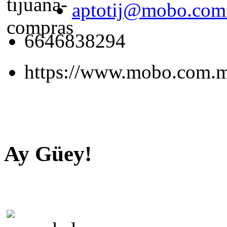
aptotij@mobo.co
6646838294
https://www.mobo.com.
Ay Güey!