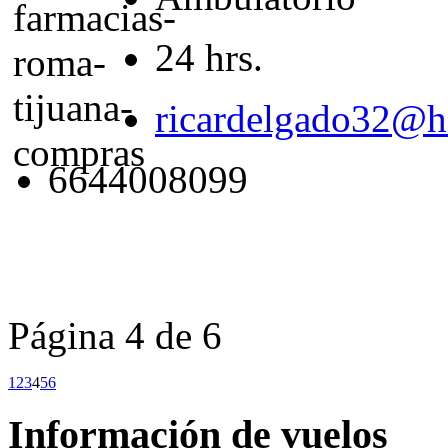
24 hrs.
ricardelgado32@h
6644008099
Página 4 de 6
1
2
3
4
5
6
Información de vuelos